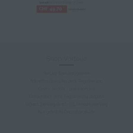
Inhalt
60 ml
(CHF 0.83 * / 1 ml)
CHF 49.70 *
CHF 71.00 *
Shop Vorteile
SkinJoy Bonusprogramm
Schnelles Einkaufen dank Registrierung
Online bestellt - gratis abholen
Einkauf auch ohne Registrierung möglich
Sichere Zahlung durch SSL-Verschlüsselung
Nur getestete Originalprodukte