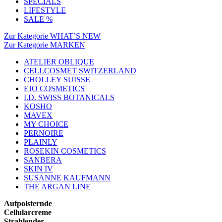
SPECIALS
LIFESTYLE
SALE %
Zur Kategorie WHAT’S NEW
Zur Kategorie MARKEN
ATELIER OBLIQUE
CELLCOSMET SWITZERLAND
CHOLLEY SUISSE
EJO COSMETICS
I.D. SWISS BOTANICALS
KOSHO
MAVEX
MY CHOICE
PERNOIRE
PLAINLY
ROSEKIN COSMETICS
SANBERA
SKIN IV
SUSANNE KAUFMANN
THE ARGAN LINE
Aufpolsternde
Cellularcreme
Strahlender