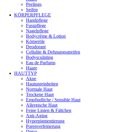
Peelings
Seifen
KÖRPERPFLEGE
Handpflege
Fusspflege
Nagelpflege
Bodycrème & Lotion
Körperöle
Deodorant
Cellulite & Dehnungsstreifen
Bodysculpting
Eau de Parfums
Haare
HAUTTYP
Akne
Hautunreinheiten
Normale Haut
Trockene Haut
Empfindliche / Sensible Haut
Allergische Haut
Feine Linien & Fältchen
Anti-Aging
Hyperpigmentierung
Porenverfeinerung
Detox