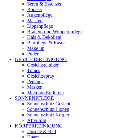
Seren & Essenzen
Booster
Augenpflege
Masken
Lippenpflege
Brauen- und Wimpernpflege
Hals & Dekolleté
Bartpflege & Rasur
Make up
Puder
GESICHTSREINIGUNG
Gesichtsreiniger
Tonics
Gesichtsspray
Peelings
Masken
Make-up Entferner
SONNENPFLEGE
Sonnenschutz Gesicht
Sonnenschutz Lippen
Sonnenschutz Körper
After Sun
KÖRPERREINIGUNG
Dusche & Bad
Haare