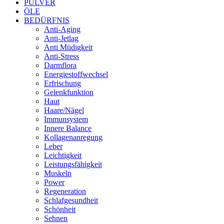
PULVER
ÖLE
BEDÜRFNIS
Anti-Aging
Anti-Jetlag
Anti Müdigkeit
Anti-Stress
Darmflora
Energiestoffwechsel
Erfrischung
Gelenkfunktion
Haut
Haare/Nägel
Immunsystem
Innere Balance
Kollagenanregung
Leber
Leichtigkeit
Leistungsfähigkeit
Muskeln
Power
Regeneration
Schlafgesundheit
Schönheit
Sehnen