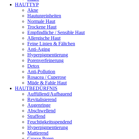
HAUTTYP
Akne
Hautunreinheiten
Normale Haut
Trockene Haut
Empfindliche / Sensible Haut
Allergische Haut
Feine Linien & Fältchen
Anti-Aging
Hyperpigmentierung
Porenverfeinerung
Detox
Anti-Pollution
Rosacea / Cuperose
Müde & Fahle Haut
HAUTBEDÜRFNIS
Auffüllend/Aufbauend
Revitalisierend
Augenringe
Abschwellend
Straffend
Feuchtigkeitsspendend
Hyperpigmentierung
Mattierend
Grosse Poren