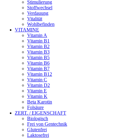
Stimulierung
Stoffwechsel
Verdauung
Vitalität
Wohlbefinden
VITAMINE
Vitamin A
Vitamin B1
Vitamin B2
Vitamin B3
Vitamin B5
Vitamin B6
Vitamin B7
Vitamin B12
Vitamin C
Vitamin D2
Vitamin E
Vitamin K
Beta Karotin
Folsäure
ZERT. / EIGENSCHAFT
Biologisch
Frei von Gentechnik
Glutenfrei
Laktosefrei