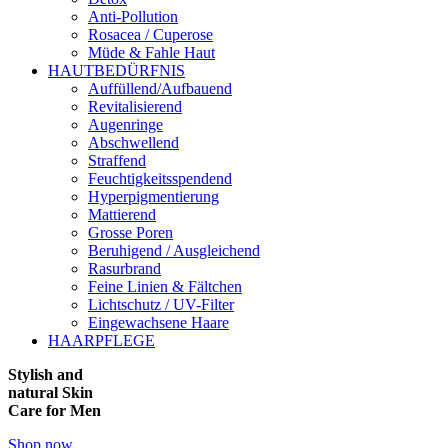
Anti-Pollution
Rosacea / Cuperose
Müde & Fahle Haut
HAUTBEDÜRFNIS
Auffüllend/Aufbauend
Revitalisierend
Augenringe
Abschwellend
Straffend
Feuchtigkeitsspendend
Hyperpigmentierung
Mattierend
Grosse Poren
Beruhigend / Ausgleichend
Rasurbrand
Feine Linien & Fältchen
Lichtschutz / UV-Filter
Eingewachsene Haare
HAARPFLEGE
Stylish and
natural Skin
Care for Men
Shop now