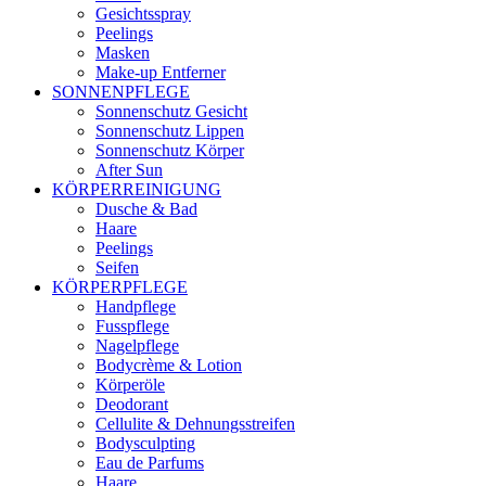
Gesichtsspray
Peelings
Masken
Make-up Entferner
SONNENPFLEGE
Sonnenschutz Gesicht
Sonnenschutz Lippen
Sonnenschutz Körper
After Sun
KÖRPERREINIGUNG
Dusche & Bad
Haare
Peelings
Seifen
KÖRPERPFLEGE
Handpflege
Fusspflege
Nagelpflege
Bodycrème & Lotion
Körperöle
Deodorant
Cellulite & Dehnungsstreifen
Bodysculpting
Eau de Parfums
Haare