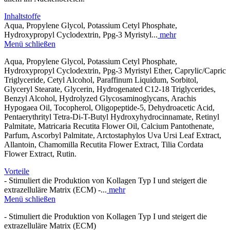
Inhaltstoffe
Aqua, Propylene Glycol, Potassium Cetyl Phosphate,
Hydroxypropyl Cyclodextrin, Ppg-3 Myristyl...
mehr
Menü schließen
Aqua, Propylene Glycol, Potassium Cetyl Phosphate,
Hydroxypropyl Cyclodextrin, Ppg-3 Myristyl Ether, Caprylic/Capric
Triglyceride, Cetyl Alcohol, Paraffinum Liquidum, Sorbitol,
Glyceryl Stearate, Glycerin, Hydrogenated C12-18 Triglycerides,
Benzyl Alcohol, Hydrolyzed Glycosaminoglycans, Arachis
Hypogaea Oil, Tocopherol, Oligopeptide-5, Dehydroacetic Acid,
Pentaerythrityl Tetra-Di-T-Butyl Hydroxyhydrocinnamate, Retinyl
Palmitate, Matricaria Recutita Flower Oil, Calcium Pantothenate,
Parfum, Ascorbyl Palmitate, Arctostaphylos Uva Ursi Leaf Extract,
Allantoin, Chamomilla Recutita Flower Extract, Tilia Cordata
Flower Extract, Rutin.
Vorteile
- Stimuliert die Produktion von Kollagen Typ I und steigert die
extrazelluläre Matrix (ECM) -...
mehr
Menü schließen
- Stimuliert die Produktion von Kollagen Typ I und steigert die
extrazelluläre Matrix (ECM)