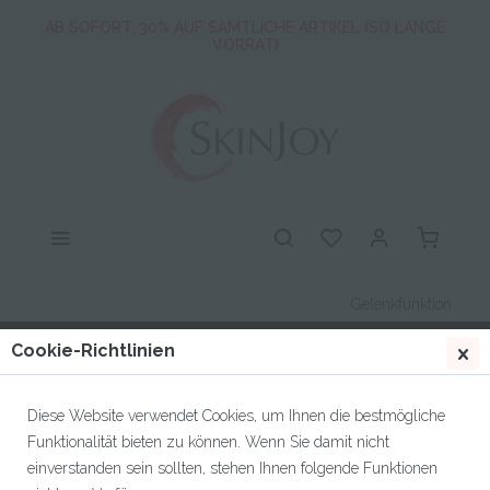
Artikel.
AB SOFORT, 30% AUF SÄMTLICHE ARTIKEL (SO LANGE
VORRAT)
ALLES muss raus ! Profitiere jetzt von mind. 30% auf alle
Artikel.
AB SOFORT, 30% AUF SÄMTLICHE ARTIKEL (SO LANGE
VORRAT)
Gelenkfunktion
Cookie-Richtlinien
Diese Website verwendet Cookies, um Ihnen die bestmögliche
Filtern
Funktionalität bieten zu können. Wenn Sie damit nicht
einverstanden sein sollten, stehen Ihnen folgende Funktionen
Sortierung: