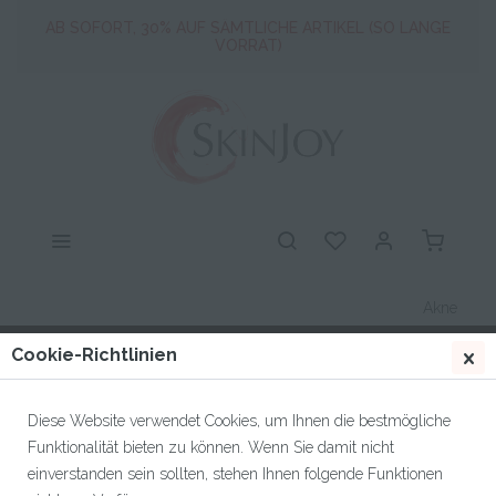
Artikel.
AB SOFORT, 30% AUF SÄMTLICHE ARTIKEL (SO LANGE
VORRAT)
ALLES muss raus ! Profitiere jetzt von mind. 30% auf alle
Artikel.
AB SOFORT, 30% AUF SÄMTLICHE ARTIKEL (SO LANGE
VORRAT)
Akne
Cookie-Richtlinien
Diese Website verwendet Cookies, um Ihnen die bestmögliche
Filtern
Funktionalität bieten zu können. Wenn Sie damit nicht
einverstanden sein sollten, stehen Ihnen folgende Funktionen
Sortierung: