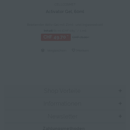
CELLCOSMET
Activator Gel, 60ml
Belebender Aktiv-Gel mit Zimt- und Ingwerextrakt
Inhalt
60 ml
(CHF 0.83 * / 1 ml)
CHF 49.70 *
CHF 71.00 *
Vergleichen
Merken
Shop Vorteile
Informationen
Newsletter
Zahlungsmethoden