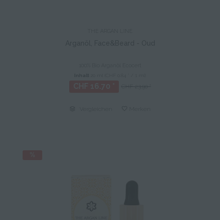
THE ARGAN LINE
Arganöl, Face&Beard - Oud
100% Bio Arganöl Ecocert
Inhalt
20 ml
(CHF 0.84 * / 1 ml)
CHF 16.70 *
CHF 23.90 *
Vergleichen
Merken