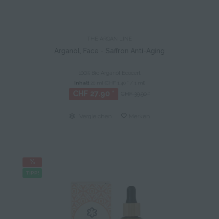
THE ARGAN LINE
Arganöl, Face - Saffron Anti-Aging
100% Bio Arganöl Ecocert
Inhalt
20 ml
(CHF 1.40 * / 1 ml)
CHF 27.90 *
CHF 39.90 *
Vergleichen
Merken
TIPP!