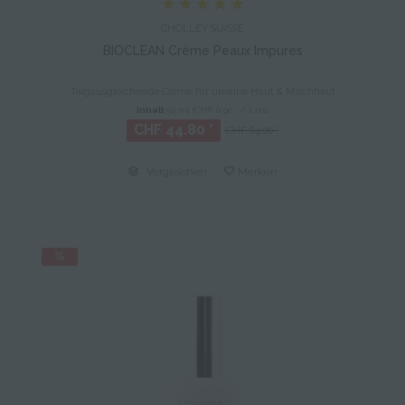
CHOLLEY SUISSE
BIOCLEAN Crème Peaux Impures
Talgausgleichende Creme für unreine Haut & Mischhaut
Inhalt
50 ml
(CHF 0.90 * / 1 ml)
CHF 44.80 *
CHF 64.00 *
Vergleichen
Merken