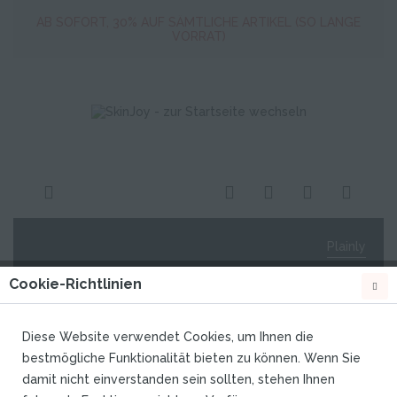
Artikel.
AB SOFORT, 30% AUF SÄMTLICHE ARTIKEL (SO LANGE
VORRAT)
ALLES muss raus ! Profitiere jetzt von mind. 30% auf alle
Artikel.
AB SOFORT, 30% AUF SÄMTLICHE ARTIKEL (SO LANGE
VORRAT)
Plainly
Cookie-Richtlinien
Diese Website verwendet Cookies, um Ihnen die
Topseller
bestmögliche Funktionalität bieten zu können. Wenn Sie
damit nicht einverstanden sein sollten, stehen Ihnen