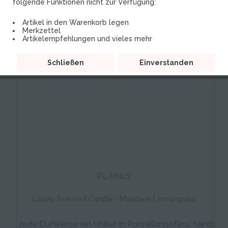
folgende Funktionen nicht zur Verfügung:
Artikel in den Warenkorb legen
TIPP!
Merkzettel
Artikelempfehlungen und vieles mehr
Schließen
Einverstanden
PLAINLY
Luxury Scented Candle - Mandarin Lemongrass
Jede Duftkerze ein Unikat in Porzellangefäss, handgefe
J