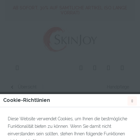
Artikel.
AB SOFORT, 30% AUF SÄMTLICHE ARTIKEL (SO LANGE
VORRAT)
ALLES muss raus ! Profitiere jetzt von mind. 30% auf alle
Artikel.
AB SOFORT, 30% AUF SÄMTLICHE ARTIKEL (SO LANGE
VORRAT)
Übersicht
Handpflege
Cookie-Richtlinien
Diese Website verwendet Cookies, um Ihnen die bestmögliche
Funktionalität bieten zu können. Wenn Sie damit nicht
einverstanden sein sollten, stehen Ihnen folgende Funktionen