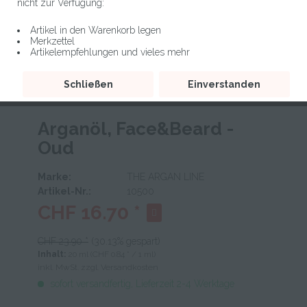
nicht zur Verfügung:
Artikel in den Warenkorb legen
Merkzettel
Artikelempfehlungen und vieles mehr
Schließen
Einverstanden
Arganöl, Face&Beard -
Oud
Marke:
THE ARGAN LINE
Artikel-Nr.:
10500
CHF 16.70 *
CHF 23.90 *
(30.13% gespart)
Inhalt:
20 ml (CHF 0.84 * / 1 ml)
inkl. MwSt.
zzgl. Versandkosten
sofort versandfertig, Lieferzeit 2-4 Werktage