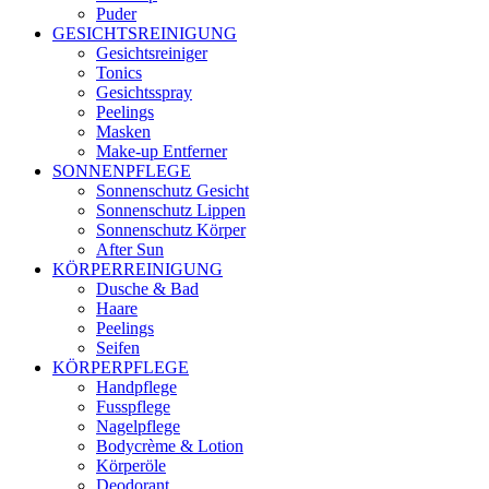
Puder
GESICHTSREINIGUNG
Gesichtsreiniger
Tonics
Gesichtsspray
Peelings
Masken
Make-up Entferner
SONNENPFLEGE
Sonnenschutz Gesicht
Sonnenschutz Lippen
Sonnenschutz Körper
After Sun
KÖRPERREINIGUNG
Dusche & Bad
Haare
Peelings
Seifen
KÖRPERPFLEGE
Handpflege
Fusspflege
Nagelpflege
Bodycrème & Lotion
Körperöle
Deodorant