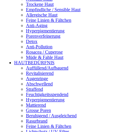
Trockene Haut
Empfindliche / Sensible Haut
Allergische Haut
Feine Linien & Fältchen
Anti-Aging
Hyperpigmentierung
Porenverfeinerung
Detox
Anti-Pollution
Rosacea / Cuperose
Müde & Fahle Haut
HAUTBEDÜRFNIS
Auffüllend/Aufbauend
Revitalisierend
Augenringe
Abschwellend
Straffend
Feuchtigkeitsspendend
Hyperpigmentierung
Mattierend
Grosse Poren
Beruhigend / Ausgleichend
Rasurbrand
Feine Linien & Fältchen
Lichtschutz / UV-Filter