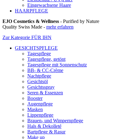
Eingewachsene Haare
HAARPFLEGE
EJO Cosmetics & Wellness
- Purified by Nature
Quality Swiss Made -
mehr erfahren
Zur Kategorie FÜR IHN
GESICHTSPFLEGE
Tagespflege
Tagespflege, getönt
Tagespflege mit Sonnenschutz
BB- & CC-Crème
Nachtpflege
Gesichtsöl
Gesichtsspray
Seren & Essenzen
Booster
Augenpflege
Masken
Lippenpflege
Brauen- und Wimpernpflege
Hals & Dekolleté
Bartpflege & Rasur
Make up