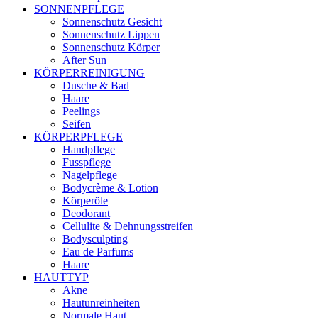
SONNENPFLEGE
Sonnenschutz Gesicht
Sonnenschutz Lippen
Sonnenschutz Körper
After Sun
KÖRPERREINIGUNG
Dusche & Bad
Haare
Peelings
Seifen
KÖRPERPFLEGE
Handpflege
Fusspflege
Nagelpflege
Bodycrème & Lotion
Körperöle
Deodorant
Cellulite & Dehnungsstreifen
Bodysculpting
Eau de Parfums
Haare
HAUTTYP
Akne
Hautunreinheiten
Normale Haut