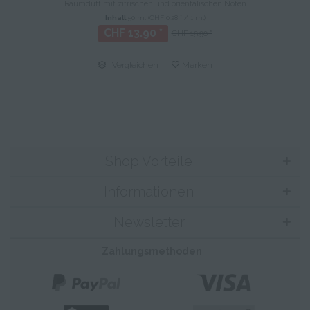
Raumduft mit zitrischen und orientalischen Noten
Inhalt
50 ml
(CHF 0.28 * / 1 ml)
CHF 13.90 *
CHF 19.90 *
Vergleichen
Merken
Shop Vorteile
Informationen
Newsletter
Zahlungsmethoden