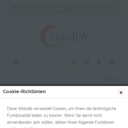
Artikel.
AB SOFORT, 30% AUF SÄMTLICHE ARTIKEL (SO LANGE
VORRAT)
ALLES muss raus ! Profitiere jetzt von mind. 30% auf alle
Artikel.
AB SOFORT, 30% AUF SÄMTLICHE ARTIKEL (SO LANGE
VORRAT)
Mavex
Cookie-Richtlinien
Diese Website verwendet Cookies, um Ihnen die bestmögliche
Filtern
Funktionalität bieten zu können. Wenn Sie damit nicht
einverstanden sein sollten, stehen Ihnen folgende Funktionen
Sortierung: