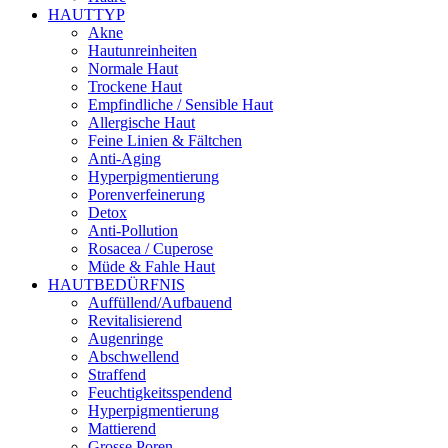
HAUTTYP
Akne
Hautunreinheiten
Normale Haut
Trockene Haut
Empfindliche / Sensible Haut
Allergische Haut
Feine Linien & Fältchen
Anti-Aging
Hyperpigmentierung
Porenverfeinerung
Detox
Anti-Pollution
Rosacea / Cuperose
Müde & Fahle Haut
HAUTBEDÜRFNIS
Auffüllend/Aufbauend
Revitalisierend
Augenringe
Abschwellend
Straffend
Feuchtigkeitsspendend
Hyperpigmentierung
Mattierend
Grosse Poren