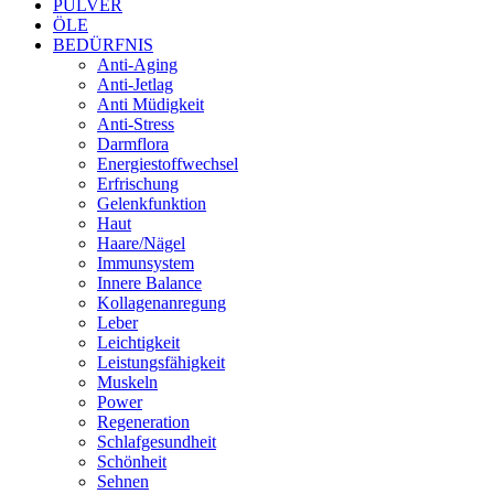
PULVER
ÖLE
BEDÜRFNIS
Anti-Aging
Anti-Jetlag
Anti Müdigkeit
Anti-Stress
Darmflora
Energiestoffwechsel
Erfrischung
Gelenkfunktion
Haut
Haare/Nägel
Immunsystem
Innere Balance
Kollagenanregung
Leber
Leichtigkeit
Leistungsfähigkeit
Muskeln
Power
Regeneration
Schlafgesundheit
Schönheit
Sehnen