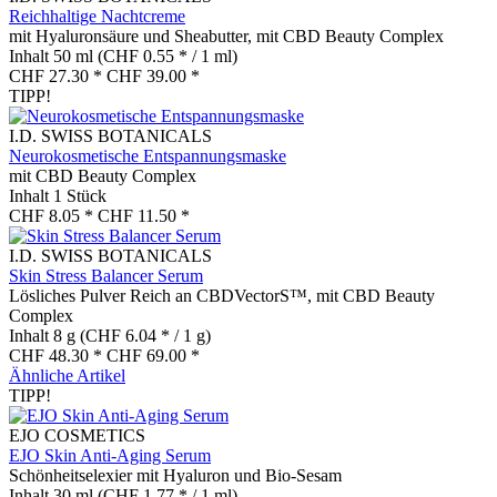
Reichhaltige Nachtcreme
mit Hyaluronsäure und Sheabutter, mit CBD Beauty Complex
Inhalt
50 ml
(CHF 0.55 * / 1 ml)
CHF 27.30 *
CHF 39.00 *
TIPP!
I.D. SWISS BOTANICALS
Neurokosmetische Entspannungsmaske
mit CBD Beauty Complex
Inhalt
1 Stück
CHF 8.05 *
CHF 11.50 *
I.D. SWISS BOTANICALS
Skin Stress Balancer Serum
Lösliches Pulver Reich an CBDVectorS™, mit CBD Beauty
Complex
Inhalt
8 g
(CHF 6.04 * / 1 g)
CHF 48.30 *
CHF 69.00 *
Ähnliche Artikel
TIPP!
EJO COSMETICS
EJO Skin Anti-Aging Serum
Schönheitselexier mit Hyaluron und Bio-Sesam
Inhalt
30 ml
(CHF 1.77 * / 1 ml)