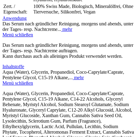
Zert. /
100% Swiss Made, Biologisch, Mineralölfrei, Ohne
Eigenschaft:
Tierversuche, Silikonfrei, Vegan
Anwendung
Das Serum nach gründlicher Reinigung, morgens und abends, unter
der Tages- resp. Nachtcreme...
mehr
Menü schließen
Das Serum nach gründlicher Reinigung, morgens und abends, unter
der Tages- resp. Nachtcreme auftragen.
Kann durchaus auch als alleiniges Produkt verwendet werden.
Inhaltstoffe
Aqua (Water), Glycerin, Propanediol, Coco-Caprylate/Caprate,
Pentylene Glycol, C15-19 Alkane,...
mehr
Menü schließen
Aqua (Water), Glycerin, Propanediol, Coco-Caprylate/Caprate,
Pentylene Glycol, C15-19 Alkane, C14-22 Alcohols, Glyceryl
Behenate, Myristyl Alcohol, Sodium Stearoyl Glutamate, Sodium
Hyaluronate, Glyceryl Caprylate, C12-20 Alkyl Glucosid, Alcohol,
Myristyl Glucoside, Xanthan Gum, Cannabis Sativa Seed Oil,
Lysolecithin, Sclerotium Gum, Parfum (Fragrance),
Ethylhexylglycerin, Lactic Acid, Pullulan, Lecithin, Sodium
Phytate, Tocopherol, Alteromonas Ferment Extract, Cannabis Sativa