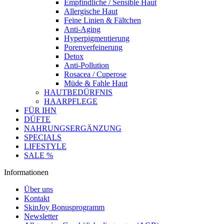
Empfindliche / Sensible Haut
Allergische Haut
Feine Linien & Fältchen
Anti-Aging
Hyperpigmentierung
Porenverfeinerung
Detox
Anti-Pollution
Rosacea / Cuperose
Müde & Fahle Haut
HAUTBEDÜRFNIS
HAARPFLEGE
FÜR IHN
DÜFTE
NAHRUNGSERGÄNZUNG
SPECIALS
LIFESTYLE
SALE %
Informationen
Über uns
Kontakt
SkinJoy Bonusprogramm
Newsletter