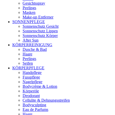
Gesichtsspray
Peelings
Masken
Make-up Entferner
SONNENPFLEGE
Sonnenschutz Gesicht
Sonnenschutz Lippen
Sonnenschutz Körper
After Sun
KÖRPERREINIGUNG
Dusche & Bad
Haare
Peelings
Seifen
KÖRPERPFLEGE
Handpflege
Fusspflege
Nagelpflege
Bodycrème & Lotion
Körperöle
Deodorant
Cellulite & Dehnungsstreifen
Bodysculpting
Eau de Parfums
Haare