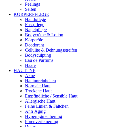
Peelings
Seifen
KÖRPERPFLEGE
Handpflege
Fusspflege
Nagelpflege
Bodycrème & Lotion
Körperöle
Deodorant
Cellulite & Dehnungsstreifen
Bodysculpting
Eau de Parfums
Haare
HAUTTYP
Akne
Hautunreinheiten
Normale Haut
Trockene Haut
Empfindliche / Sensible Haut
Allergische Haut
Feine Linien & Fältchen
Anti-Aging
Hyperpigmentierung
Porenverfeinerung
Detox