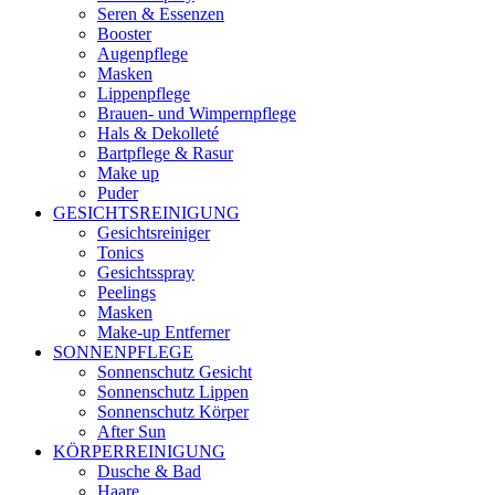
Seren & Essenzen
Booster
Augenpflege
Masken
Lippenpflege
Brauen- und Wimpernpflege
Hals & Dekolleté
Bartpflege & Rasur
Make up
Puder
GESICHTSREINIGUNG
Gesichtsreiniger
Tonics
Gesichtsspray
Peelings
Masken
Make-up Entferner
SONNENPFLEGE
Sonnenschutz Gesicht
Sonnenschutz Lippen
Sonnenschutz Körper
After Sun
KÖRPERREINIGUNG
Dusche & Bad
Haare