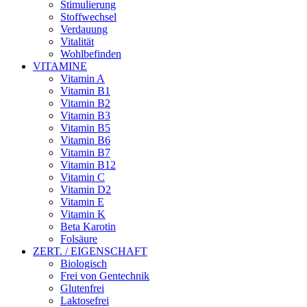
Stimulierung
Stoffwechsel
Verdauung
Vitalität
Wohlbefinden
VITAMINE
Vitamin A
Vitamin B1
Vitamin B2
Vitamin B3
Vitamin B5
Vitamin B6
Vitamin B7
Vitamin B12
Vitamin C
Vitamin D2
Vitamin E
Vitamin K
Beta Karotin
Folsäure
ZERT. / EIGENSCHAFT
Biologisch
Frei von Gentechnik
Glutenfrei
Laktosefrei