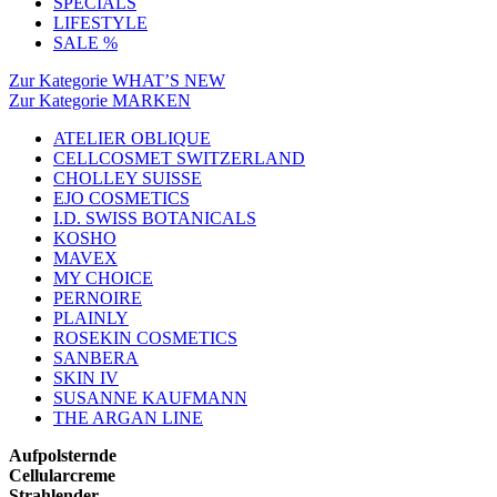
SPECIALS
LIFESTYLE
SALE %
Zur Kategorie WHAT’S NEW
Zur Kategorie MARKEN
ATELIER OBLIQUE
CELLCOSMET SWITZERLAND
CHOLLEY SUISSE
EJO COSMETICS
I.D. SWISS BOTANICALS
KOSHO
MAVEX
MY CHOICE
PERNOIRE
PLAINLY
ROSEKIN COSMETICS
SANBERA
SKIN IV
SUSANNE KAUFMANN
THE ARGAN LINE
Aufpolsternde
Cellularcreme
Strahlender