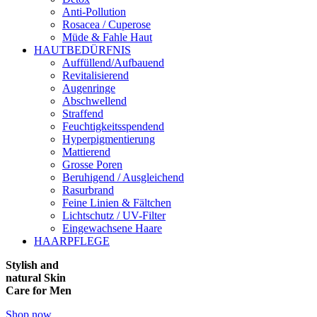
Anti-Pollution
Rosacea / Cuperose
Müde & Fahle Haut
HAUTBEDÜRFNIS
Auffüllend/Aufbauend
Revitalisierend
Augenringe
Abschwellend
Straffend
Feuchtigkeitsspendend
Hyperpigmentierung
Mattierend
Grosse Poren
Beruhigend / Ausgleichend
Rasurbrand
Feine Linien & Fältchen
Lichtschutz / UV-Filter
Eingewachsene Haare
HAARPFLEGE
Stylish and
natural Skin
Care for Men
Shop now